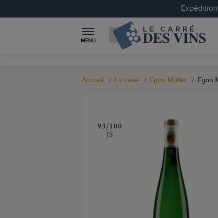
Expéditions
MENU
Accueil
La cave
Egon Müller
Egon M
‍93/100
JS