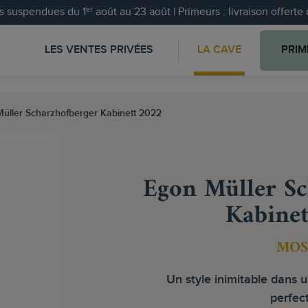
 suspendues du 1ᵉʳ août au 23 août | Primeurs : livraison offert
LES VENTES PRIVÉES
LA CAVE
PRIM
üller Scharzhofberger Kabinett 2022
Egon Müller Sc
Kabinet
MOS
Un style inimitable dans u
perfect