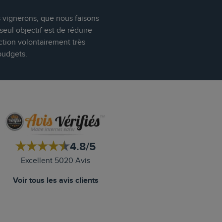
s vignerons, que nous faisons
eul objectif est de réduire
ction volontairement très
budgets.
4.8/5
Excellent 5020 Avis
Voir tous les avis clients