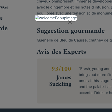
crayeux omniprésent. Immense développeme
avec le gingembre et les notes d’infusion. 
 75cl
équilibrée avec une tension acide monumenta
ng
de garde à minima.
rde
Suggestion gourmande
Quenelle de Bleu de Causse, chutney de g
Avis des Experts
93/100
"Fresh, young and v
James
brings out more fli
ones at this stage
Suckling
and the palate is l
accents. Drink or h