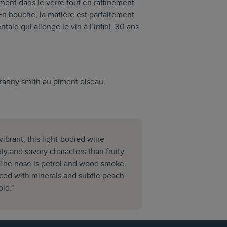
nt dans le verre tout en raffinement
En bouche, la matière est parfaitement
le qui allonge le vin à l’infini. 30 ans
ranny smith au piment oiseau.
ibrant, this light-bodied wine
nty and savory characters than fruity
. The nose is petrol and wood smoke
aced with minerals and subtle peach
old."