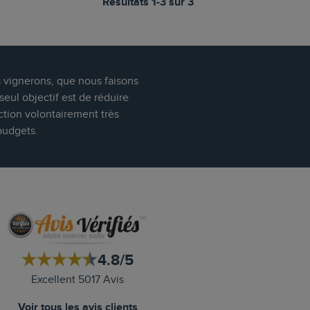
Résultats 1-3 sur 3
s vignerons, que nous faisons
eul objectif est de réduire
ction volontairement très
budgets.
4.8/5
Excellent 5017 Avis
Voir tous les avis clients