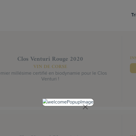
Tr
Clos Venturi Rouge 2020
IN
VIN DE CORSE
emier millésime certifié en biodynamie pour le Clos
Venturi !