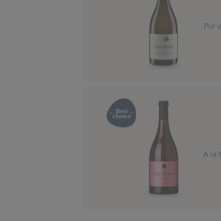
Pur 
A la 