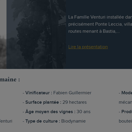
La Famille Venturi installée dan
précisément Ponte Leccia, villa
routes menant à Bastia,...
Lire la présentation
omaine :
Vinificateur :
Fabien Guillermier
Mode
Surface plantée :
29 hectares
mécan
Âge moyen des vignes :
30 ans
Prod
enturi
Type de culture :
Biodynamie
boutei