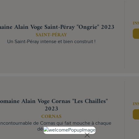
IN
ine Alain Voge Saint-Péray "Ongrie" 2023
SAINT-PÉRAY
Un Saint-Péray intense et bien construit !
omaine Alain Voge Cornas "Les Chailles"
IN
2023
CORNAS
incontournable de Cornas qui fait mouche à chaque
dégustation !