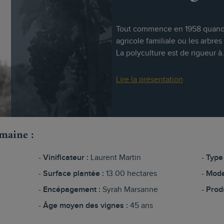
Tout commence en 1958 quand A
agricole familiale ou les arbres
La polyculture est de rigueur à.
Lire la présentation
omaine :
Vinificateur :
Laurent Martin
Type 
Surface plantée :
13.00 hectares
Mode
Encépagement :
Syrah Marsanne
Prod
Âge moyen des vignes :
45 ans