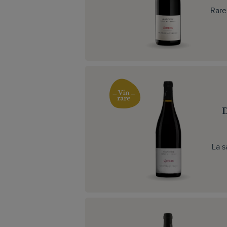
Rare
D
La s