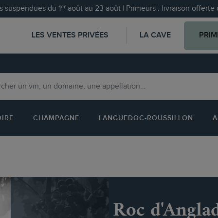
 suspendues du 1ᵉʳ août au 23 août | Primeurs : livraison offert
LES VENTES PRIVÉES
LA CAVE
PRIM
OIRE
CHAMPAGNE
LANGUEDOC-ROUSSILLON
A
Roc d'Angla