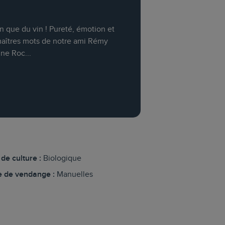
n que du vin ! Pureté, émotion et
 maîtres mots de notre ami Rémy
ne Roc...
de culture :
Biologique
 de vendange :
Manuelles