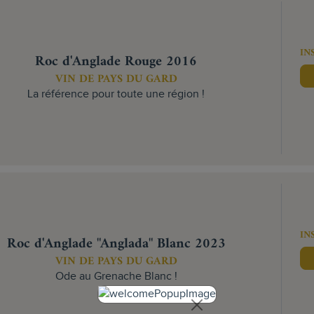
IN
Roc d'Anglade Rouge 2016
VIN DE PAYS DU GARD
La référence pour toute une région !
IN
Roc d'Anglade "Anglada" Blanc 2023
VIN DE PAYS DU GARD
Ode au Grenache Blanc !