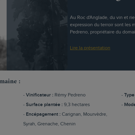
Au Roc d'Anglade, du vin et rie
expression du terroir sont les
Pedreno, propriétaire du domai
Lire la présentation
omaine :
Vinificateur :
Rémy Pedreno
Type 
Surface plantée :
9,3 hectares
Mode
Encépagement :
Carignan, Mourvèdre,
Syrah, Grenache, Chenin