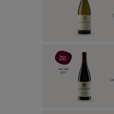
L
‍94/100
RVF
La