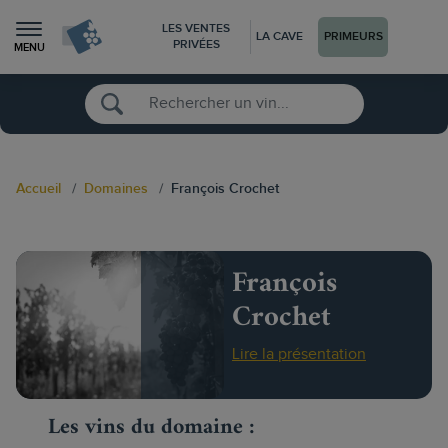
LES VENTES
LA CAVE
PRIMEURS
PRIVÉES
MENU
Accueil
Domaines
François Crochet
François
Crochet
Lire la présentation
Les vins du domaine :