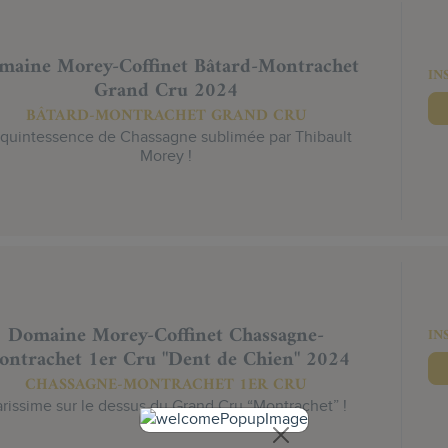
maine Morey-Coffinet Bâtard-Montrachet
IN
Grand Cru 2024
BÂTARD-MONTRACHET GRAND CRU
 quintessence de Chassagne sublimée par Thibault
Morey !
Domaine Morey-Coffinet Chassagne-
IN
ntrachet 1er Cru "Dent de Chien" 2024
CHASSAGNE-MONTRACHET 1ER CRU
rissime sur le dessus du Grand Cru “Montrachet” !