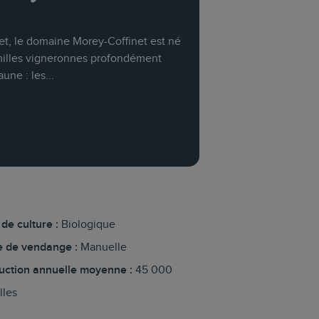
et, le domaine Morey-Coffinet est né
milles vigneronnes profondément
ne : les...
de culture :
Biologique
 de vendange :
Manuelle
uction annuelle moyenne :
45 000
lles