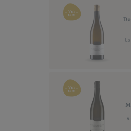
Do
La
Mo
Ra