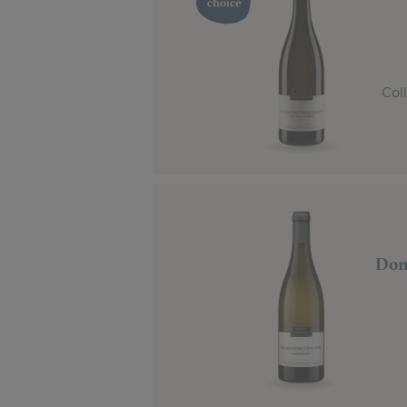
Col
Dom