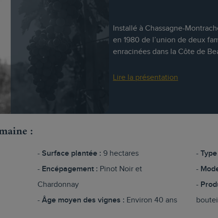
Installé à Chassagne-Montrach
en 1980 de l’union de deux fa
enracinées dans la Côte de Beau
Lire la présentation
omaine :
Surface plantée :
9 hectares
Type 
Encépagement :
Pinot Noir et
Mode
Chardonnay
Prod
Âge moyen des vignes :
Environ 40 ans
boutei