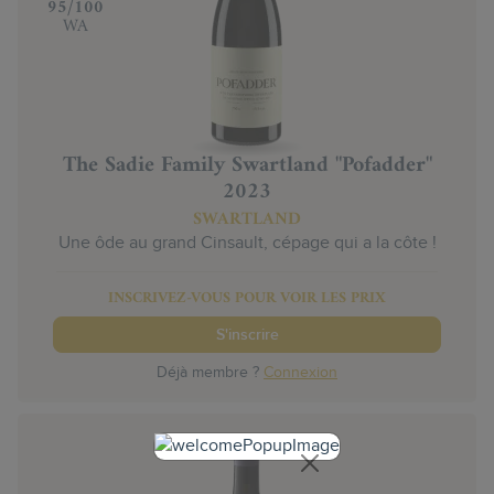
‍95/100
WA
The Sadie Family Swartland "Pofadder"
2023
SWARTLAND
Une ôde au grand Cinsault, cépage qui a la côte !
INSCRIVEZ-VOUS POUR VOIR LES PRIX
S'inscrire
Déjà membre ?
Connexion