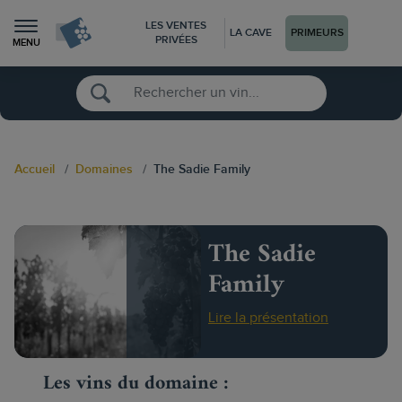
LES VENTES
LA CAVE
PRIMEURS
PRIVÉES
MENU
Accueil
Domaines
The Sadie Family
The Sadie
Family
Lire la présentation
Les vins du domaine :