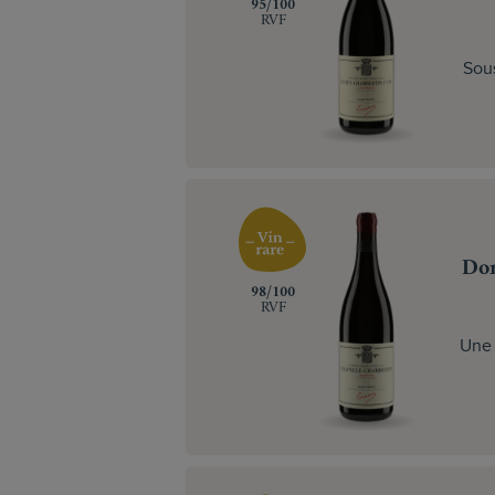
‍95/100
RVF
Sous
Dom
‍98/100
RVF
Une 