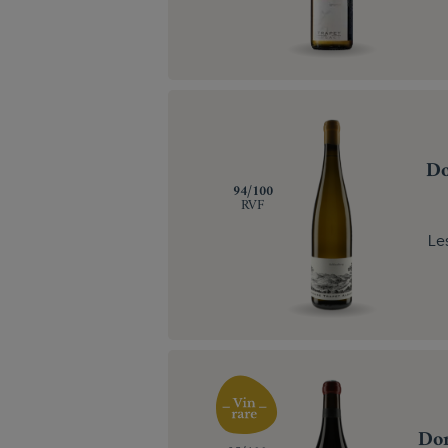
Do
‍94/100
RVF
Le
Dom