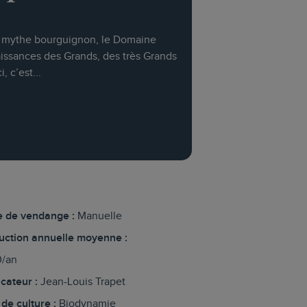
e mythe bourguignon, le Domaine
aissances des Grands, des très Grands
 c’est...
 de vendange :
Manuelle
uction annuelle moyenne :
/an
icateur :
Jean-Louis Trapet
de culture :
Biodynamie