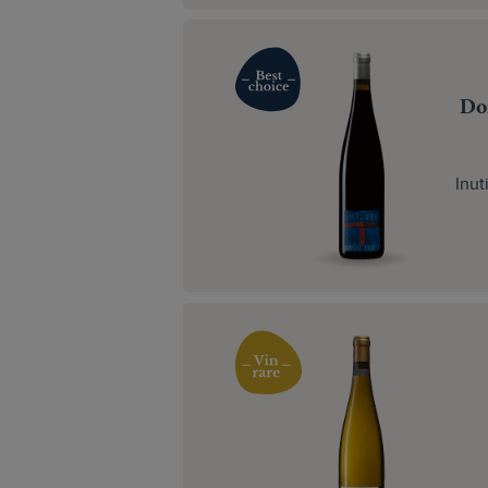
Do
Inut