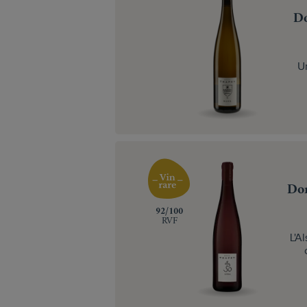
Do
U
Dom
‍92/100
RVF
L'A