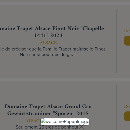
maine Trapet Alsace Pinot Noir "Chapelle
IN
1441" 2023
ALSACE
ile de préciser que la Famille Trapet maîtrise le Pinot
Noir sur le bout des doigts...
Domaine Trapet Alsace Grand Cru
IN
Gewürtztraminer "Sporen" 2015
ALSACE GRAND CRU
Seulement 25 ares de bonheur !