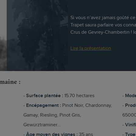
Si vous n’avez jamais goûté c
Trapet saura parfaire vos conn
Crus de Gevrey-Chambertin ! Ici,
Lire la présentation
omaine :
Surface plantée :
15.70 hectares
Mode
Encépagement :
Pinot Noir, Chardonnay,
Prod
Gamay, Riesling, Pinot Gris,
65000
Gewürztraminer...
Vinif
Âge moyen des vignes :
35 ans
Type 