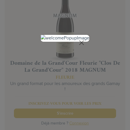
Domaine de la Grand'Cour Fleurie "Clos De
La Grand'Cour" 2018 MAGNUM
FLEURIE
Un grand format pour les amoureux des grands Gamay
!
INSCRIVEZ-VOUS POUR VOIR LES PRIX
S'inscrire
Déjà membre ?
Connexion