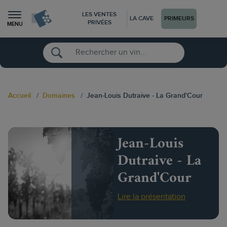
LES VENTES
LA CAVE
PRIMEURS
PRIVÉES
MENU
Accueil
Domaines
Jean-Louis Dutraive - La Grand'Cour
Jean-Louis
Dutraive - La
Grand'Cour
Lire la présentation