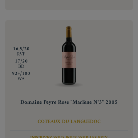
‍16,5/20
RVF
‍17/20
BD
‍92+/100
WA
Domaine Peyre Rose "Marlène N°3" 2005
COTEAUX DU LANGUEDOC
INSCRIVEZ-VOUS POUR VOIR LES PRIX