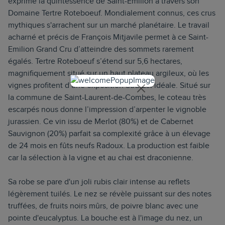
exprime la quintessence de Saint-Emilion à travers son
Domaine Tertre Roteboeuf. Mondialement connus, ces crus
mythiques s'arrachent sur un marché planétaire. Le travail
acharné et précis de François Mitjavile permet à ce Saint-
Emilion Grand Cru d’atteindre des sommets rarement
égalés. Tertre Roteboeuf s’étend sur 5,6 hectares,
magnifiquement situé sur un haut plateau argileux, où les
vignes profitent d’une exposition Sud-Est idéale. Situé sur
la commune de Saint-Laurent-de-Combes, le coteau très
escarpés nous donne l’impression d’arpenter le vignoble
jurassien. Ce vin issu de Merlot (80%) et de Cabernet
Sauvignon (20%) parfait sa complexité grâce à un élevage
de 24 mois en fûts neufs Radoux. La production est faible
car la sélection à la vigne et au chai est draconienne.
Sa robe se pare d'un joli rubis clair intense au reflets
légèrement tuilés. Le nez se révèle puissant sur des notes
truffées, de fruits noirs mûrs, de poivre blanc avec une
pointe d'eucalyptus. La bouche est à l'image du nez, un