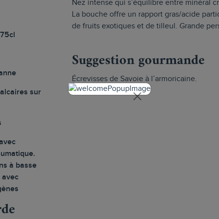
Nez intense qui s’équilibre entre minéral cr
La bouche offre un rapport gras/acide parti
de fruits exotiques et de tilleul. Grande per
 75cl
Suggestion gourmande
anne
Écrevisses de Savoie à l’armoricaine.
calcaires sur
s
avec
eumatique.
ns à basse
 avec
igènes
rde