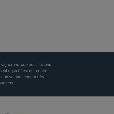
s vignerons, que nous faisons
eul objectif est de réduire
ction volontairement très
budgets.