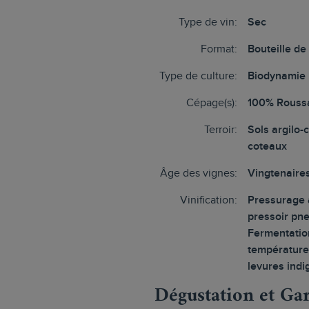
Type de vin:
Sec
Format:
Bouteille de
Type de culture:
Biodynamie
Cépage(s):
100% Rouss
Terroir:
Sols argilo-
coteaux
Âge des vignes:
Vingtenaire
Vinification:
Pressurage 
pressoir pn
Fermentatio
température
levures ind
Dégustation et Ga