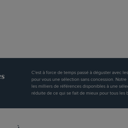
es
C'est à force de temps passé à déguster avec le
pour vous une sélection sans concession. Notre s
les milliers de références disponibles à une séle
réduite de ce qui se fait de mieux pour tous les 