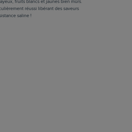
ayeux, fruits blancs et jaunes bien mûrs.
culièrement réussi libérant des saveurs
sistance saline !