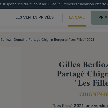
 suspendues du 1ᵉʳ août au 23 août | Primeurs : livraison offert
LES VENTES PRIVÉES
LA CAVE
PRIM
s Berlioz - Domaine Partagé Chignin Bergeron "Les Filles" 2021
Gilles Berli
Partagé Chig
"Les Fill
CHIGNIN-
“Les filles” 2021, une version