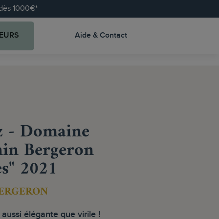
e dès 1000€*
EURS
Aide & Contact
oz - Domaine
nin Bergeron
es" 2021
BERGERON
 aussi élégante que virile !