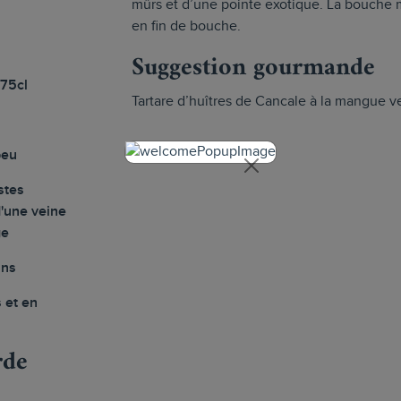
mûrs et d’une pointe exotique. La bouche m
en fin de bouche.
Suggestion gourmande
 75cl
Tartare d’huîtres de Cancale à la mangue ve
beu
stes
d'une veine
ge
ans
 et en
rde