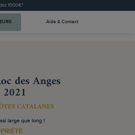
e dès 1000€*
EURS
Aide & Contact
oc des Anges
" 2021
CÔTES CATALANES
i large que long !
OPRIÉTÉ