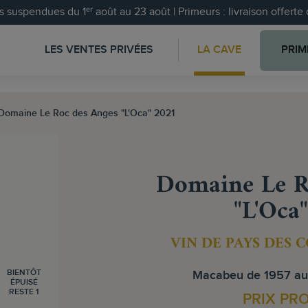
 suspendues du 1ᵉʳ août au 23 août | Primeurs : livraison offert
LES VENTES PRIVÉES
LA CAVE
PRIM
Domaine Le Roc des Anges "L'Oca" 2021
Domaine Le R
"L'Oca
VIN DE PAYS DES 
BIENTÔT
Macabeu de 1957 auss
ÉPUISÉ
RESTE 1
PRIX PR