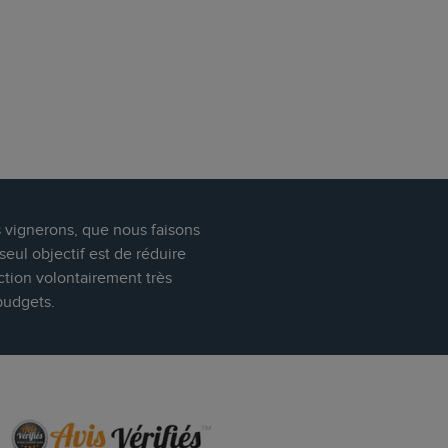
s vignerons, que nous faisons
eul objectif est de réduire
ction volontairement très
budgets.