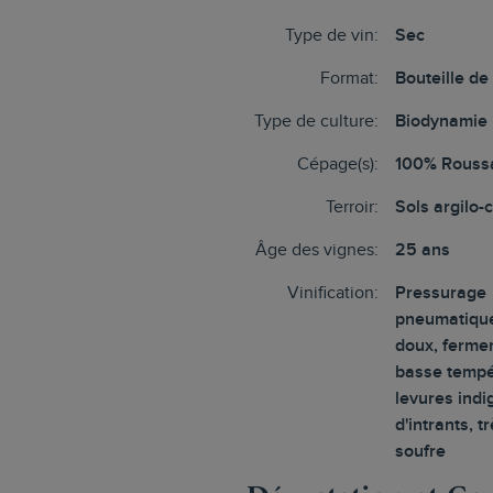
Type de vin:
Sec
Format:
Bouteille de
Type de culture:
Biodynamie
Cépage(s):
100% Rouss
Terroir:
Sols argilo-
Âge des vignes:
25 ans
Vinification:
Pressurage
pneumatique
doux, fermen
basse tempé
levures indi
d'intrants, t
soufre