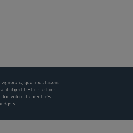
s vignerons, que nous faisons
eul objectif est de réduire
ction volontairement très
budgets.