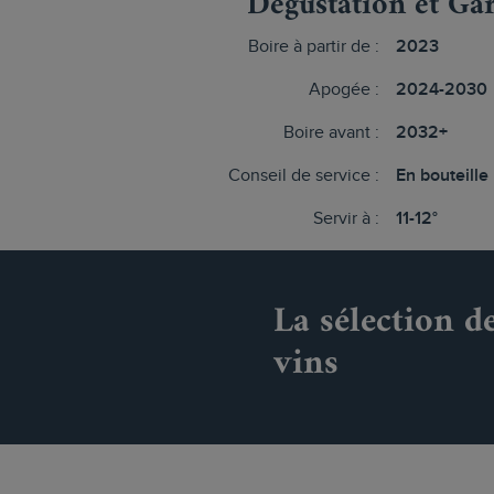
Dégustation et Ga
Boire à partir de :
2023
Apogée :
2024-2030
Boire avant :
2032+
Conseil de service :
En bouteille
Servir à :
11-12°
La sélection d
vins