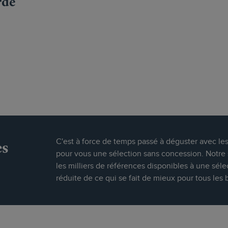
rde
es
C'est à force de temps passé à déguster avec le
pour vous une sélection sans concession. Notre s
les milliers de références disponibles à une séle
réduite de ce qui se fait de mieux pour tous les 