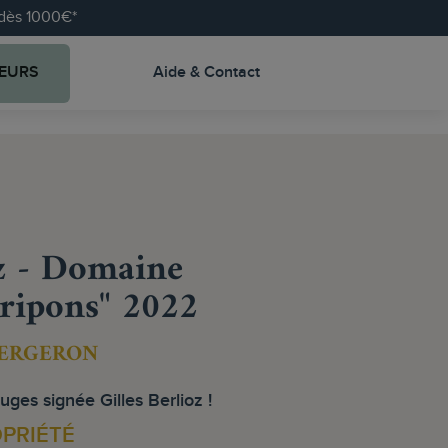
e dès 1000€*
EURS
Aide & Contact
oz - Domaine
Fripons" 2022
BERGERON
uges signée Gilles Berlioz !
OPRIÉTÉ