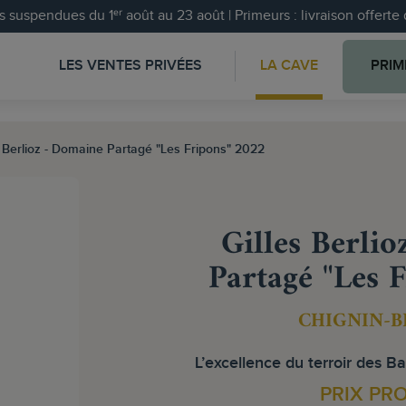
 suspendues du 1ᵉʳ août au 23 août | Primeurs : livraison offert
LES VENTES PRIVÉES
LA CAVE
PRIM
s Berlioz - Domaine Partagé "Les Fripons" 2022
Gilles Berli
Partagé "Les 
CHIGNIN-
L’excellence du terroir des Ba
PRIX PR