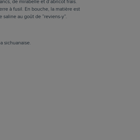
ncs, de mirabelle et d’abricot frais.
erre à fusil. En bouche, la matière est
e saline au goût de ”reviens-y”.
a sichuanaise.