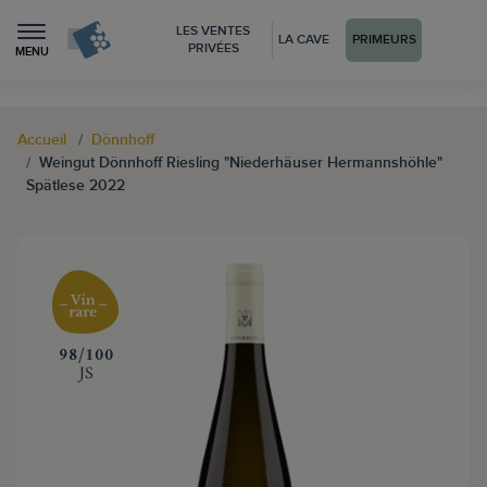
LES VENTES
LA CAVE
PRIMEURS
PRIVÉES
MENU
Accueil
Dönnhoff
Weingut Dönnhoff Riesling "Niederhäuser Hermannshöhle"
Spätlese 2022
‍98/100
JS