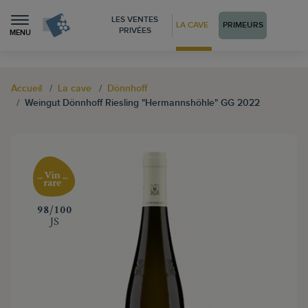
LES VENTES
LA CAVE
PRIMEURS
PRIVÉES
MENU
Accueil
La cave
Dönnhoff
Weingut Dönnhoff Riesling "Hermannshöhle" GG 2022
‍98/100
JS