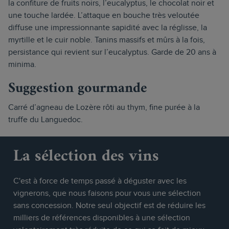
la confiture de fruits noirs, l’eucalyptus, le chocolat noir et
une touche lardée. L’attaque en bouche très veloutée
diffuse une impressionnante sapidité avec la réglisse, la
myrtille et le cuir noble. Tanins massifs et mûrs à la fois,
persistance qui revient sur l’eucalyptus. Garde de 20 ans à
minima.
Suggestion gourmande
Carré d’agneau de Lozère rôti au thym, fine purée à la
truffe du Languedoc.
La sélection des vins
C'est à force de temps passé à déguster avec les
vignerons, que nous faisons pour vous une sélection
sans concession. Notre seul objectif est de réduire les
milliers de références disponibles à une sélection