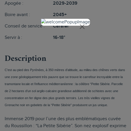
Apogée :
2029-2039
Boire avant :
2045+
Conseil de service :
Carafer
Servir à :
16-18°
Description
C’est au pied des Pyrénées, à 350 mètres d’altitude, au milieu des chênes verts dans 
une zone géologiquement très pauvre que se trouve le carrefour incroyable entre la 
tramontane locale et l’influence méditerranéenne : la célèbre “Petite Sibérie. Parcelle 
de 2 hectares d’un sol argilo-calcaire grandiose additionné de schistes avec une 
concentration en fer digne des plus grands terroirs. Les très vieilles vignes de 
Grenache noir en gobelets de la “Petite Sibérie” produisent un jus unique.
Immense 2019 pour l’une des plus emblématiques cuvée
du Roussillon : “La Petite Sibérie”. Son nez explosif exprime