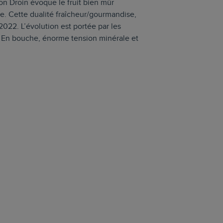
on Droin évoque le fruit bien mûr
le. Cette dualité fraîcheur/gourmandise,
022. L’évolution est portée par les
ée. En bouche, énorme tension minérale et