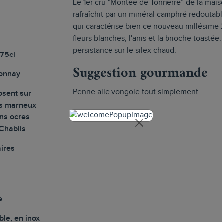
Le 1er cru “Montée de Tonnerre” de la mais
rafraîchit par un minéral camphré redoutab
qui caractérise bien ce nouveau millésime 2
fleurs blanches, l'anis et la brioche toast
persistance sur le silex chaud.
 75cl
Suggestion gourmande
onnay
Penne alle vongole tout simplement.
osent sur
es marneux
ns ocres
 Chablis
ires
e
le, en inox