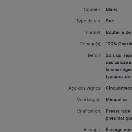
Couleur:
Blanc
Type de vin:
Sec
Format:
Bouteille de
Cépage(s):
100% Chard
Terroir:
Sols qui rep
des calcair
kimméridgie
typiques de
Âge des vignes:
Cinquantena
Vendanges:
Manuelles
Vinification:
Pressurage
pneumatiqu
Elevage:
Élevage doub