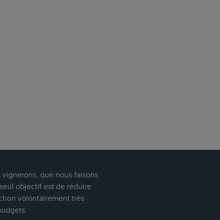
s vignerons, que nous faisons
eul objectif est de réduire
ction volontairement très
budgets.