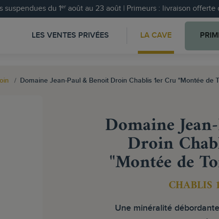
 suspendues du 1ᵉʳ août au 23 août | Primeurs : livraison offert
LES VENTES PRIVÉES
LA CAVE
PRIM
oin
Domaine Jean-Paul & Benoit Droin Chablis 1er Cru "Montée de 
Domaine Jean-
Droin Chabl
"Montée de To
CHABLIS 
Une minéralité débordante