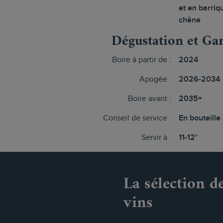
et en barriq
chêne
Dégustation et Ga
Boire à partir de :
2024
Apogée :
2026-2034
Boire avant :
2035+
Conseil de service :
En bouteille
Servir à :
11-12°
La sélection d
vins