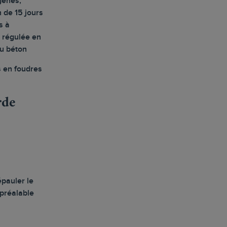
gènes,
 de 15 jours
s à
régulée en
ou béton
s en foudres
rde
épauler le
préalable