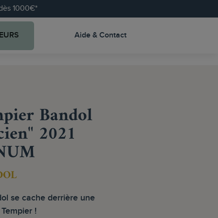
e dès 1000€*
EURS
Aide & Contact
pier Bandol
cien" 2021
NUM
DOL
dol se cache derrière une
 Tempier !