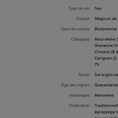
Type de vin:
Sec
Format:
Magnum de 
Type de culture:
Biodynamie
Cépage(s):
Mourvèdre (
Grenache (14
Cinsault (8 
Carignan (2 
1%
Terroir:
Sol argilo-c
Âge des vignes:
Quarantenai
Vendanges:
Manuelles
Vinification:
Traditionnel
égrappage to