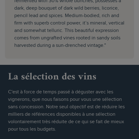
fermented with 30% whole bunches, possesses a
dark, deep bouquet of dark wild berries, licorice,
pencil lead and spices. Medium-bodied, rich and
firm with superb control power, it’s mineral, vertical
and somewhat telluric. This beautiful expression
comes from ungrafted vines rooted in sandy soils
harvested during a sun-drenched vintage."
La sélection des vins
C'est à force de temps passé à déguster avec les
vignerons, que nous faisons pour vous une sélection
sans concession. Notre seul objectif est de réduire les
milliers de références disponibles à une sélection
volontairement très réduite de ce qui se fait de mieux
pour tous les budgets.