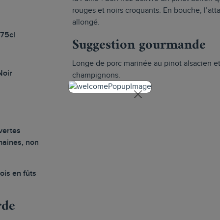
rouges et noirs croquants. En bouche, l’att
allongé.
 75cl
Suggestion gourmande
Longe de porc marinée au pinot alsacien et
Noir
champignons.
vertes
maines, non
ois en fûts
rde