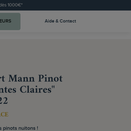
e dès 1000€*
EURS
Aide & Contact
t Mann Pinot
ntes Claires"
22
ACE
 pinots nuitons !