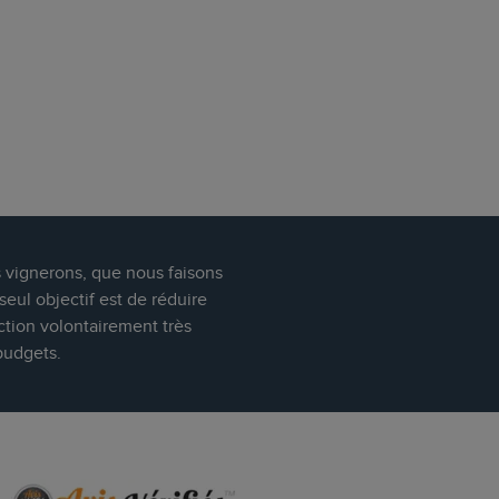
s vignerons, que nous faisons
eul objectif est de réduire
ction volontairement très
budgets.