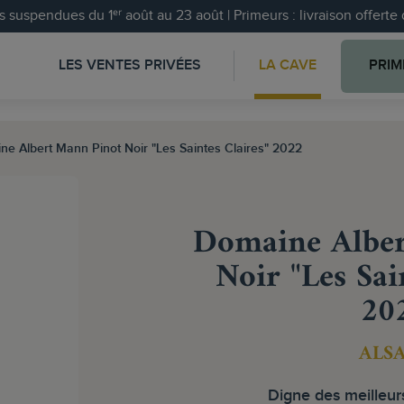
 suspendues du 1ᵉʳ août au 23 août | Primeurs : livraison offert
LES VENTES PRIVÉES
LA CAVE
PRIM
e Albert Mann Pinot Noir "Les Saintes Claires" 2022
Domaine Alber
Noir "Les Sai
20
ALS
Digne des meilleurs