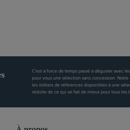
es
C'est à force de temps passé à déguster avec le
pour vous une sélection sans concession. Notre s
les milliers de références disponibles à une séle
réduite de ce qui se fait de mieux pour tous les 
À propos