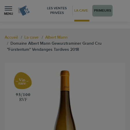
LES VENTES
LA CAVE
PRIMEURS
PRIVÉES
MENU
Accueil
La cave
Albert Mann
Domaine Albert Mann Gewurztraminer Grand Cru
"Fürstentum" Vendanges Tardives 2018
‍95/100
RVF