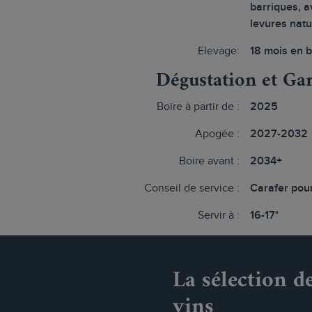
barriques, a
levures natu
Elevage:
18 mois en 
Dégustation et Ga
Boire à partir de :
2025
Apogée :
2027-2032
Boire avant :
2034+
Conseil de service :
Carafer pour
Servir à :
16-17°
La sélection d
vins