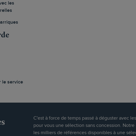
vec les
relles
barriques
rde
 le service
es
C'est à force de temps passé à déguster avec le
pour vous une sélection sans concession. Notre s
les milliers de références disponibles à une séle