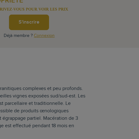
OPRIÉTÉ
RIVEZ-VOUS POUR VOIR LES PRIX
S'inscrire
Déjà membre ?
Connexion
granitiques complexes et peu profonds.
ieilles vignes exposées sud/sud-est. Les
t parcellaire et traditionnelle. Le
possible de produits œnologiques
 et égrappage partiel. Macération de 3
ge est effectué pendant 18 mois en