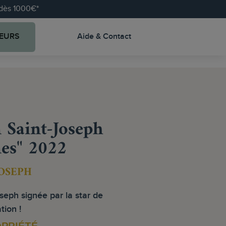
e dès 1000€*
EURS
Aide & Contact
 Saint-Joseph
nes" 2022
JOSEPH
seph signée par la star de
ation !