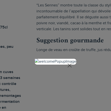
“Les Serines” montre toute la classe du sty
incontournable de l’appellation qui dévoile
parfaitement équilibré. Il se déguste aussi
poivre noir, viandé, cacao à la menthe et f
 75cl
verticale. Les tanins sont solides tout en 
Suggestion gourmande
ues, peu
Longe de veau en croûte de truffe, jus réd
n cuves
 3 semaines
 contrôle
tures,
 remontages
ermentation
e en