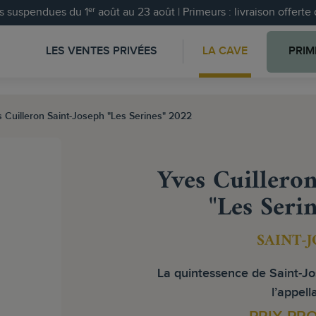
 suspendues du 1ᵉʳ août au 23 août | Primeurs : livraison offert
LES VENTES PRIVÉES
LA CAVE
PRIM
 Cuilleron Saint-Joseph "Les Serines" 2022
Yves Cuilleron
"Les Seri
SAINT-
La quintessence de Saint-Jo
l’appell