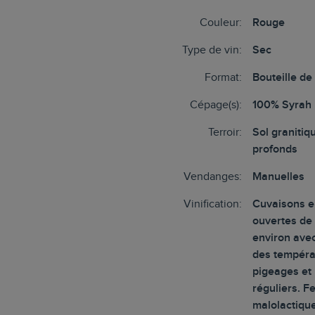
Couleur:
Rouge
Type de vin:
Sec
Format:
Bouteille de
Cépage(s):
100% Syrah
Terroir:
Sol granitiq
profonds
Vendanges:
Manuelles
Vinification:
Cuvaisons e
ouvertes de
environ avec
des tempéra
pigeages et
réguliers. F
malolactiqu