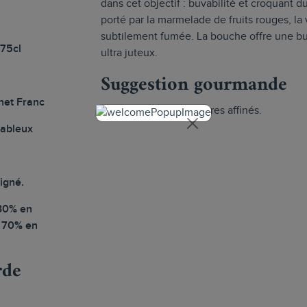
dans cet objectif : buvabilité et croquant du
porté par la marmelade de fruits rouges, la v
subtilement fumée. La bouche offre une bu
 75cl
ultra juteux.
Suggestion gourmande
net Franc
Rillons d’Anjou et chèvres affinés.
sableux
igné.
30% en
t 70% en
rde