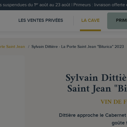
 suspendues du 1ᵉʳ août au 23 août | Primeurs : livraison offert
LES VENTES PRIVÉES
LA CAVE
PRIM
orte Saint Jean
Sylvain Dittière - La Porte Saint Jean "Biturica" 2023
Sylvain Dittiè
Saint Jean "B
VIN DE 
Dittière approche le Cabernet 
goûte f