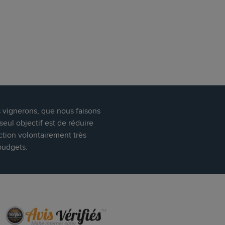
s vignerons, que nous faisons
eul objectif est de réduire
ction volontairement très
budgets.