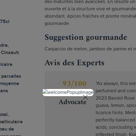
des maturités bien avancées. En résulte un
ouverte et à la structure vive et gourmande :
abondant, épices fraîches et pointe minéra
 75cl
gourmande.
Suggestion gourmande
dre,
Carpaccio de melon, jambon de parme et me
 Cinsault
Avis des Experts
alcaire
 parcelles
93/100
 moyenne
"As always, this es
 ans
The Wine
perfumed and comp
2023 Bandol Rose e
Advocate
guava, lemon, spic
licorice hints. Med
tal,
perfectly balanced 
elliculaire
acids, concluding w
 peu de
inflected finish. Ku