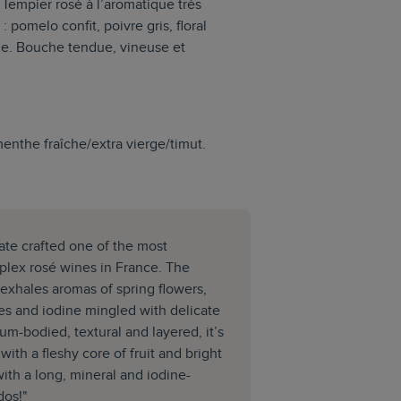
 Tempier rosé à l’aromatique très
 pomelo confit, poivre gris, floral
le. Bouche tendue, vineuse et
nthe fraîche/extra vierge/timut.
tate crafted one of the most
lex rosé wines in France. The
xhales aromas of spring flowers,
es and iodine mingled with delicate
ium-bodied, textural and layered, it’s
with a fleshy core of fruit and bright
ith a long, mineral and iodine-
dos!"