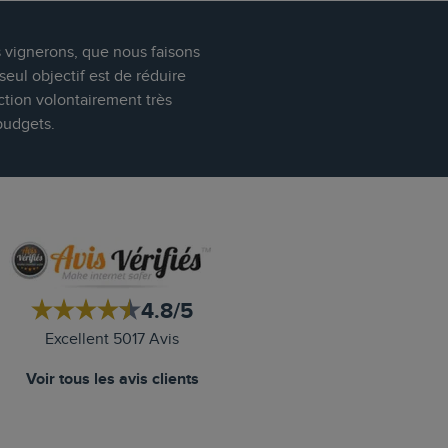
s vignerons, que nous faisons
eul objectif est de réduire
ction volontairement très
budgets.
4.8/5
Excellent 5017 Avis
Voir tous les avis clients