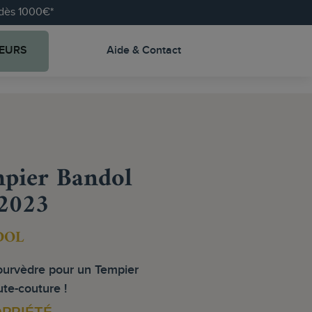
e dès 1000€*
EURS
Aide & Contact
pier Bandol
2023
DOL
ourvèdre pour un Tempier
te-couture !