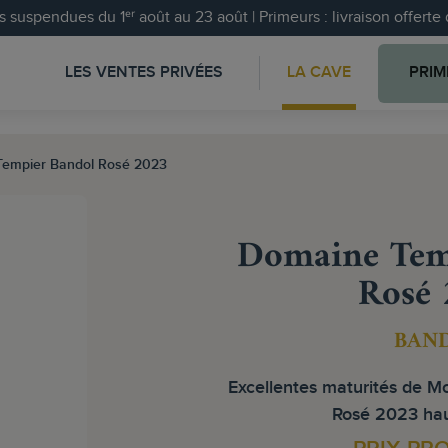
 suspendues du 1ᵉʳ août au 23 août | Primeurs : livraison offert
LES VENTES PRIVÉES
LA CAVE
PRIM
empier Bandol Rosé 2023
Domaine Tem
Rosé 
BAN
Excellentes maturités de M
Rosé 2023 hau