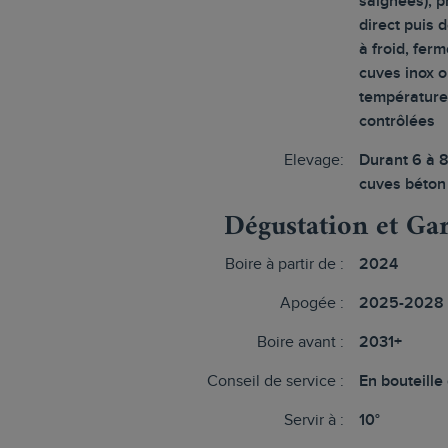
saignées), 
direct puis
à froid, fer
cuves inox o
températur
contrôlées
Elevage:
Durant 6 à 
cuves béton
Dégustation et Ga
Boire à partir de :
2024
Apogée :
2025-2028
Boire avant :
2031+
Conseil de service :
En bouteille
Servir à :
10°