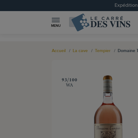
Expéditions
MENU
Accueil
La cave
Tempier
Domaine T
‍93/100
WA