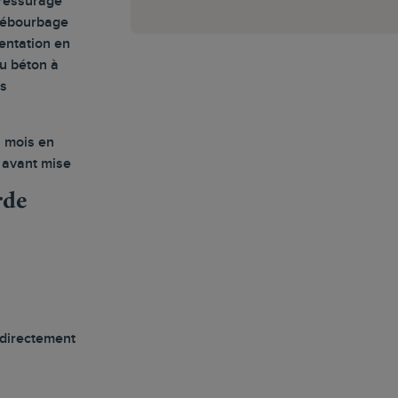
pressurage
 débourbage
mentation en
u béton à
es
8 mois en
 avant mise
rde
 directement