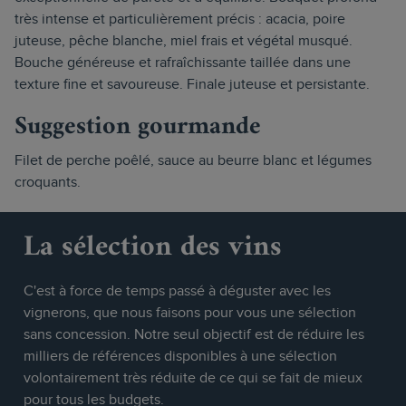
très intense et particulièrement précis : acacia, poire
juteuse, pêche blanche, miel frais et végétal musqué.
Bouche généreuse et rafraîchissante taillée dans une
texture fine et savoureuse. Finale juteuse et persistante.
Suggestion gourmande
Filet de perche poêlé, sauce au beurre blanc et légumes
croquants.
La sélection des vins
C'est à force de temps passé à déguster avec les
vignerons, que nous faisons pour vous une sélection
sans concession. Notre seul objectif est de réduire les
milliers de références disponibles à une sélection
volontairement très réduite de ce qui se fait de mieux
pour tous les budgets.