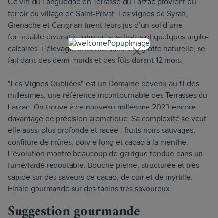
Ce vin du Languedoc en Terrasse du Larzac provient du
terroir du village de Saint-Privat. Les vignes de Syrah,
Grenache et Carignan tirent leurs jus d’un sol d’une
formidable diversité entre grès, schistes et quelques argilo-
calcaires. L’élevage, effectué dans une grotte naturelle, se
fait dans des demi-muids et des fûts durant 12 mois.
"Les Vignes Oubliées" est un Domaine devenu au fil des
millésimes, une référence incontournable des Terrasses du
Larzac. On trouve à ce nouveau millésime 2023 encore
davantage de précision aromatique. Sa complexité se veut
elle aussi plus profonde et racée : fruits noirs sauvages,
confiture de mûres, poivre long et cacao à la menthe.
L’évolution montre beaucoup de garrigue fondue dans un
fumé/lardé redoutable. Bouche pleine, structurée et très
sapide sur des saveurs de cacao, de cuir et de myrtille.
Finale gourmande sur des tanins très savoureux.
Suggestion gourmande