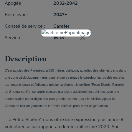
Apogée :
2032-2042
Boire avant :
2047+
Conseil de service :
Carafer
Servir à :
16-18°
Description
C’est au pied des Pyrénées, à 350 mètres d’altitude, au milieu des chênes verts dans 
une zone géologiquement très pauvre que se trouve le carrefour incroyable entre la 
tramontane locale et l’influence méditerranéenne : la célèbre “Petite Sibérie. Parcelle 
de 2 hectares d’un sol argilo-calcaire grandiose additionné de schistes avec une 
concentration en fer digne des plus grands terroirs. Les très vieilles vignes de 
Grenache noir en gobelets de la “Petite Sibérie” produisent un jus unique.
“La Petite Sibérie” nous offre une expression plus mûre et
voluptueuse par rapport au dernier millésime 2020. Son