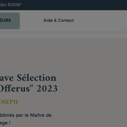
e dès 1000€*
EURS
Aide & Contact
ave Sélection
Offerus" 2023
JOSEPH
blimés par le Maître de
age !