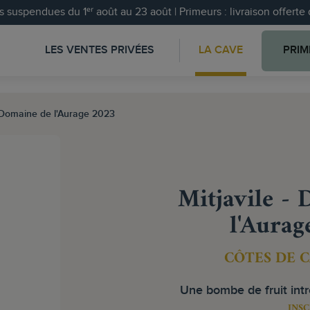
 suspendues du 1ᵉʳ août au 23 août | Primeurs : livraison offert
LES VENTES PRIVÉES
LA CAVE
PRIM
- Domaine de l'Aurage 2023
Mitjavile -
l'Aurag
CÔTES DE 
Une bombe de fruit int
INSC