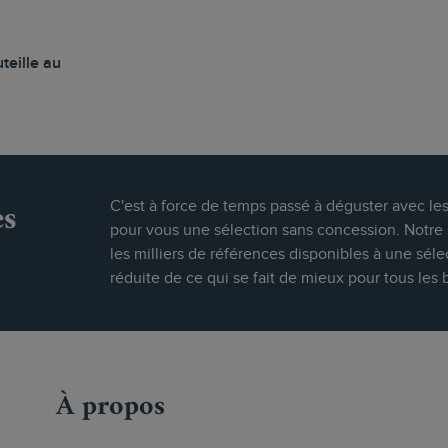
teille au
es
C'est à force de temps passé à déguster avec le
pour vous une sélection sans concession. Notre s
les milliers de références disponibles à une séle
réduite de ce qui se fait de mieux pour tous les 
À propos