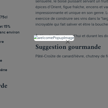
sensuelle, le boisé puissant servant un fru
épices d’Orient, figue fraîche, encens et v
impressionnante et unique en son genre. Loul
 75cl
exercice de construire ses vins dans la “larg
incroyable qui fait saliver et étire la bouch
et 15%
anc environ
À déguster dès aujourd’hui et durant les d
ire
Suggestion gourmande
Pâté-Croûte de canard/lièvre, chutney de fi
le
chêne
rde