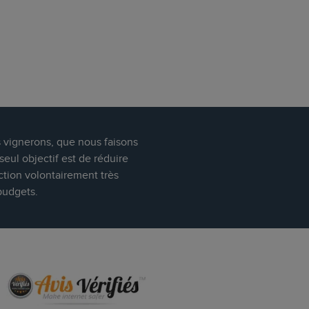
s vignerons, que nous faisons
eul objectif est de réduire
ction volontairement très
budgets.