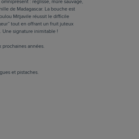
it omniprésent : réglisse, mûre sauvage,
anille de Madagascar. La bouche est
ou Mitjavile réussit le difficile
eur” tout en offrant un fruit juteux
e. Une signature inimitable !
ix prochaines années.
gues et pistaches.