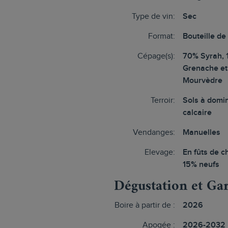
Type de vin:
Sec
Format:
Bouteille de
Cépage(s):
70% Syrah, 
Grenache et
Mourvèdre
Terroir:
Sols à domi
calcaire
Vendanges:
Manuelles
Elevage:
En fûts de c
15% neufs
Dégustation et Ga
Boire à partir de :
2026
Apogée :
2026-2032