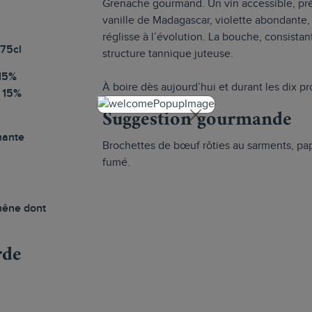
Grenache gourmand. Un vin accessible, préci
vanille de Madagascar, violette abondante, 
réglisse à l’évolution. La bouche, consistant
 75cl
structure tannique juteuse.
15%
À boire dès aujourd’hui et durant les dix p
 15%
Suggestion gourmande
nante
Brochettes de bœuf rôties au sarments, pap
fumé.
hêne dont
rde