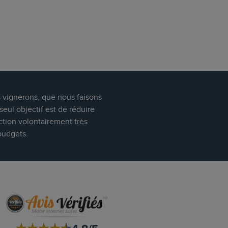
s vignerons, que nous faisons
eul objectif est de réduire
ction volontairement très
budgets.