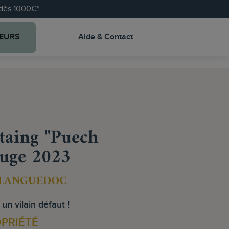
e dès 1000€*
EURS
Aide & Contact
aing "Puech
uge 2023
 LANGUEDOC
un vilain défaut !
OPRIÉTÉ