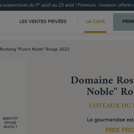
 suspendues du 1ᵉʳ août au 23 août | Primeurs : livraison offert
LES VENTES PRIVÉES
LA CAVE
PRIM
Rostaing "Puech Noble" Rouge 2023
Domaine Rost
Noble" Ro
COTEAUX DU
BIENTÔT
La gourmandise est 
ÉPUISÉ
RESTE 7
PRIX PR