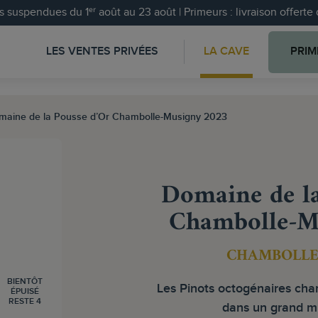
 suspendues du 1ᵉʳ août au 23 août | Primeurs : livraison offert
LES VENTES PRIVÉES
LA CAVE
PRIM
maine de la Pousse d’Or Chambolle-Musigny 2023
Domaine de la
Chambolle-M
CHAMBOLLE
BIENTÔT
Les Pinots octogénaires cha
ÉPUISÉ
RESTE 4
dans un grand mi