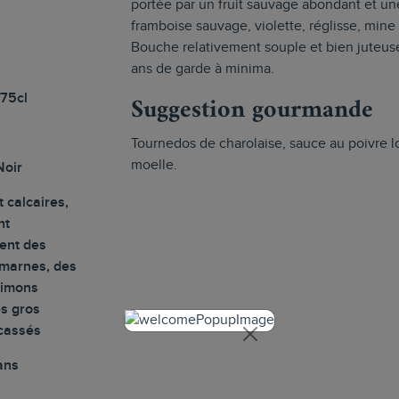
portée par un fruit sauvage abondant et une
framboise sauvage, violette, réglisse, mine
Bouche relativement souple et bien juteuse
ans de garde à minima.
Suggestion gourmande
 75cl
Tournedos de charolaise, sauce au poivre l
moelle.
Noir
t calcaires,
nt
ment des
 marnes, des
limons
es gros
ncassés
ans