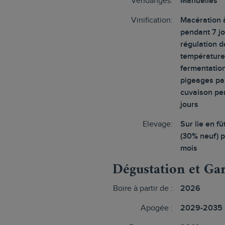
Vendanges:
Manuelles
Vinification:
Macération à
pendant 7 jo
régulation d
température
fermentatio
pigeages par
cuvaison pe
jours
Elevage:
Sur lie en f
(30% neuf) 
mois
Dégustation et Ga
Boire à partir de :
2026
Apogée :
2029-2035