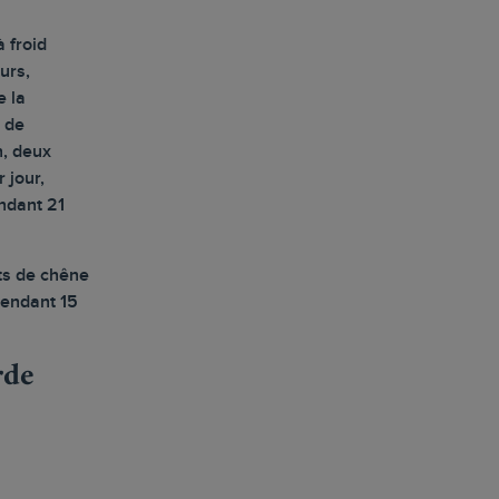
 froid
urs,
e la
 de
n, deux
 jour,
ndant 21
ûts de chêne
pendant 15
rde