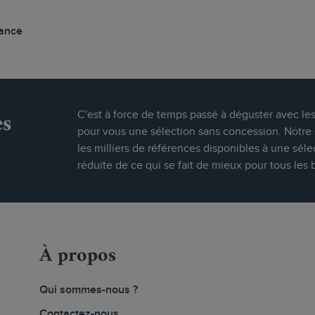
vance
es
C'est à force de temps passé à déguster avec le
pour vous une sélection sans concession. Notre s
les milliers de références disponibles à une séle
réduite de ce qui se fait de mieux pour tous les 
À propos
Qui sommes-nous ?
Contactez-nous