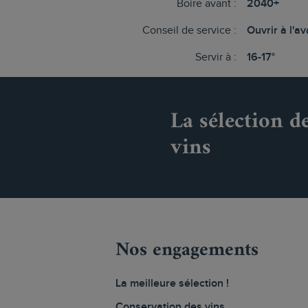
Boire avant :
2040+
Conseil de service :
Ouvrir à l'a
Servir à :
16-17°
La sélection d
vins
Nos engagements
La meilleure sélection !
Conservation des vins