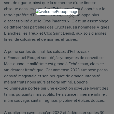
sont de rigueur, ainsi que la recherche d'une finesse
absolue dans les vins. Cet “Echézeaux” est élaboré sur le
terroir préféré d’Emmanuel Rouget et développe plus
d’accessibilité que le Cros Parantoux. C’est un assemblage
de différentes parcelles des Cruots (aussi nommées Vignes
Blanches, les Treux et Clos Saint Denis), aux sols d’argiles
fines, de calcaires et de marnes effusives.
À peine sorties du chai, les caisses d’Echezeaux
d’Emmanuel Rouget sont déjà synonymes de convoitise !
Mais quand le millésime est grand à Echézeaux, alors ce
vin devient frénétique. Cet immense 2023 s'impose par sa
densité magistrale et son bouquet de grande intensité
mêlant fruits noirs mûrs et floral raffiné. Bouche
volumineuse portée par une extraction soyeuse livrant des
tanins puissants mais subtils. Persistance minérale infinie :
mûre sauvage, santal, réglisse, pivoine et épices douces.
À oublier en cave jusqu'en 2032 et à déguster sur les 30