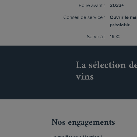
Boire avant :
2033+
Conseil de service :
Ouvrir le m
préalable
Servir à :
15°C
La sélection d
vins
Nos engagements