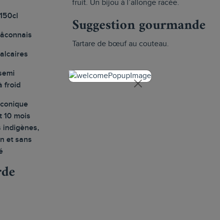
fruit. Un bijou à l’allonge racée.
150cl
Suggestion gourmande
Mâconnais
Tartare de bœuf au couteau.
calcaires
semi
 froid
nconique
t 10 mois
 indigènes,
on et sans
é
rde