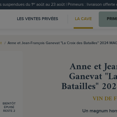
 suspendues du 1ᵉʳ août au 23 août | Primeurs : livraison offert
LES VENTES PRIVÉES
LA CAVE
PRIM
t
Anne et Jean-François Ganevat "La Croix des Batailles" 2024 M
Anne et Jea
Ganevat "La
Batailles" 
VIN DE 
BIENTÔT
ÉPUISÉ
Un magnum hors
RESTE 2