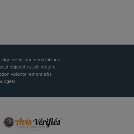
s vignerons, que nous faisons
eul objectif est de réduire
ction volontairement très
budgets.