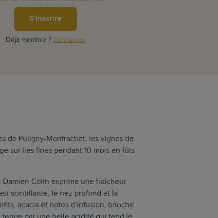
S'inscrire
Déjà membre ?
Connexion
ires de Puligny-Montrachet, les vignes de
 sur lies fines pendant 10 mois en fûts
 Damien Colin exprime une fraîcheur
st scintillante, le nez profond et la
its, acacia et notes d’infusion, brioche
enue par une belle acidité qui tend le