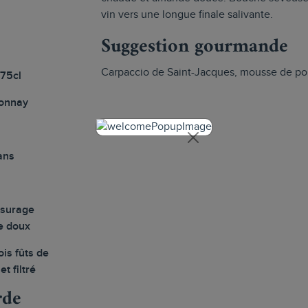
vin vers une longue finale salivante.
Suggestion gourmande
Carpaccio de Saint-Jacques, mousse de poi
 75cl
onnay
ans
ssurage
e doux
is fûts de
et filtré
rde