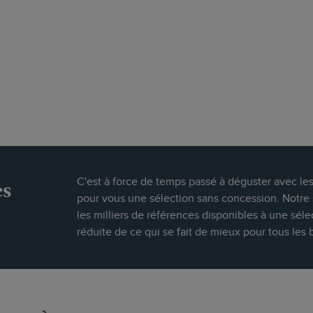
es
C'est à force de temps passé à déguster avec le
pour vous une sélection sans concession. Notre s
les milliers de références disponibles à une séle
réduite de ce qui se fait de mieux pour tous les 