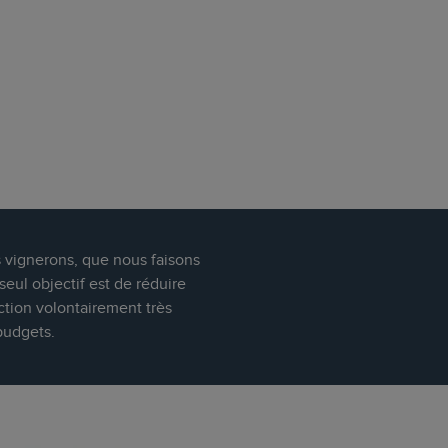
s vignerons, que nous faisons
eul objectif est de réduire
ction volontairement très
budgets.