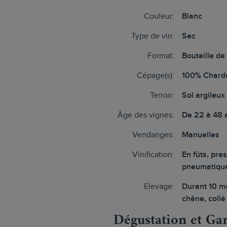
Couleur:
Blanc
Type de vin:
Sec
Format:
Bouteille de
Cépage(s):
100% Chard
Terroir:
Sol argileux
Âge des vignes:
De 22 à 48 
Vendanges:
Manuelles
Vinification:
En fûts, pre
pneumatiqu
Elevage:
Durant 10 mo
chêne, collé 
Dégustation et Ga