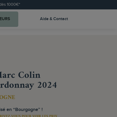
e dès 1000€*
EURS
Aide & Contact
arc Colin
rdonnay 2024
OGNE
uisé en “Bourgogne” !
RIVEZ-VOUS POUR VOIR LES PRIX