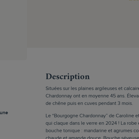
s
Description
Situées sur les plaines argileuses et calca
Chardonnay ont en moyenne 45 ans. Élevage
de chêne puis en cuves pendant 3 mois.
aune
Le “Bourgogne Chardonnay” de Caroline et
qui claque dans le verre en 2024 ! La robe e
bouche tonique : mandarine et agrumes conf
chaude et amande douce. Bouche séveuse t