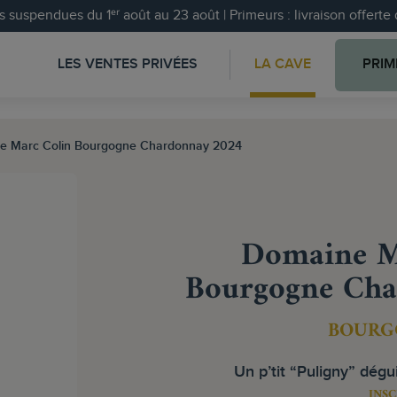
 suspendues du 1ᵉʳ août au 23 août | Primeurs : livraison offert
LES VENTES PRIVÉES
LA CAVE
PRIM
e Marc Colin Bourgogne Chardonnay 2024
Domaine M
Bourgogne Cha
BOURG
Un p’tit “Puligny” dég
INSC