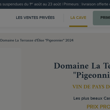
 suspendues du 1ᵉʳ août au 23 août | Primeurs : livraison offert
LES VENTES PRIVÉES
LA CAVE
PRIM
Domaine La Terrasse d'Élise "Pigeonnier" 2024
Domaine La Ter
"Pigeonni
VIN DE PAYS 
Les plus beaux Car
PRIX PR