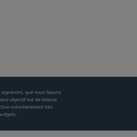
s vignerons, que nous faisons
eul objectif est de réduire
ction volontairement très
budgets.