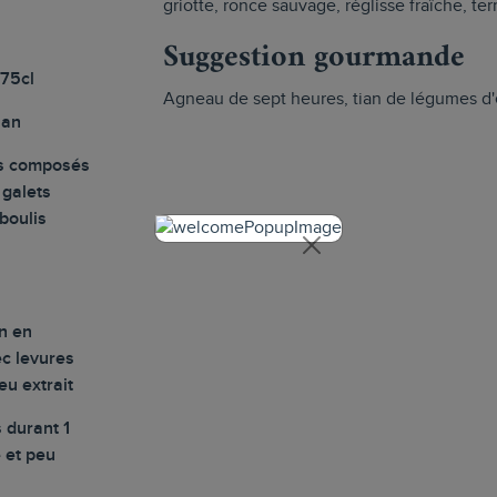
griotte, ronce sauvage, réglisse fraîche, te
Suggestion gourmande
 75cl
Agneau de sept heures, tian de légumes d'é
nan
es composés
 galets
éboulis
n en
ec levures
eu extrait
 durant 1
é et peu