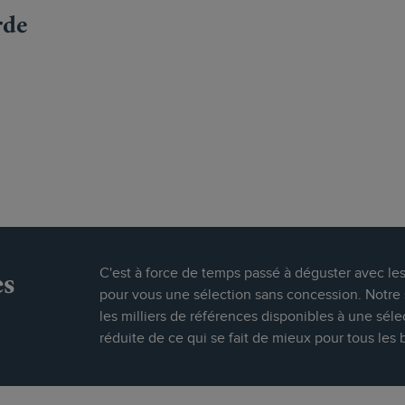
rde
es
C'est à force de temps passé à déguster avec le
pour vous une sélection sans concession. Notre s
les milliers de références disponibles à une séle
réduite de ce qui se fait de mieux pour tous les 