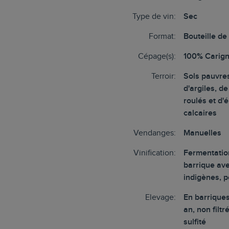
Type de vin:
Sec
Format:
Bouteille de
Cépage(s):
100% Carig
Terroir:
Sols pauvr
d'argiles, de
roulés et d'
calcaires
Vendanges:
Manuelles
Vinification:
Fermentatio
barrique av
indigènes, p
Elevage:
En barriques
an, non filtr
sulfité