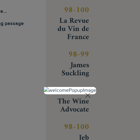
98-100
e...
La Revue
ng passage
du Vin de
France
98-99
James
Suckling
97-100
The Wine
Advocate
98-100
Jeb