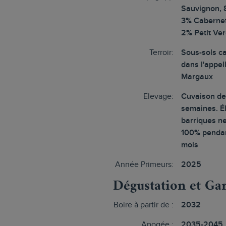
Sauvignon, 
3% Cabernet
2% Petit Ver
Terroir:
Sous-sols ca
dans l'appel
Margaux
Elevage:
Cuvaison de
semaines. É
barriques n
100% pendan
mois
Année Primeurs:
2025
Dégustation et Ga
Boire à partir de :
2032
Apogée :
2035-2045