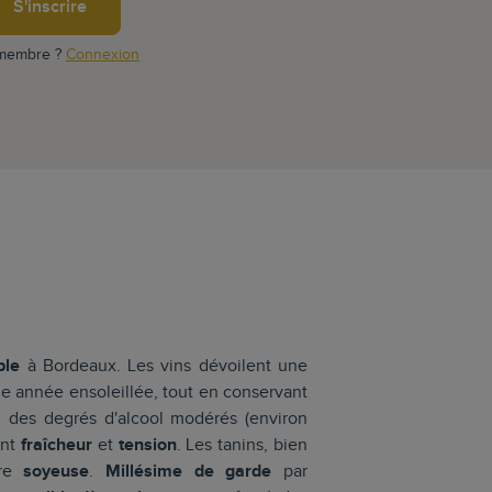
S'inscrire
 membre ?
Connexion
ble
à Bordeaux. Les vins dévoilent une
une année ensoleillée, tout en conservant
, des degrés d'alcool modérés (environ
ent
fraîcheur
et
tension
. Les tanins, bien
ure
soyeuse
.
Millésime de garde
par