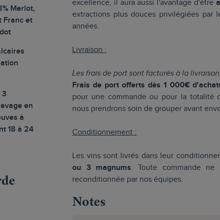
excellence, il aura aussi l'avantage d'être
a
8% Merlot,
extractions plus douces privilégiées par 
 Franc et
années.
dot
Livraison :
lcaires
lation
Les frais de port sont facturés à la livraiso
Frais de port offerts dès 1 000€ d'achat
 3
pour une commande ou pour la totalité
levage en
nous prendrons soin de grouper avant envo
euves à
t 18 à 24
Conditionnement :
Les vins sont livrés dans leur conditionne
ou 3 magnums
. Toute commande ne c
rde
reconditionnée par nos équipes.
Notes