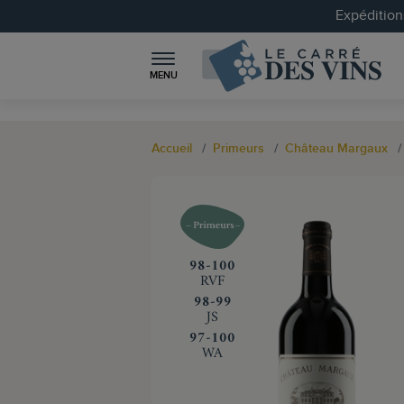
Expéditions
MENU
Accueil
Primeurs
Château Margaux
‍98-100
RVF
‍98-99
JS
‍97-100
WA