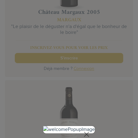
Château Margaux 2005
MARGAUX
"Le plaisir de le déguster n'a d'égal que le bonheur de
le boire"
INSCRIVEZ-VOUS POUR VOIR LES PRIX
S'inscrire
Déjà membre ?
Connexion