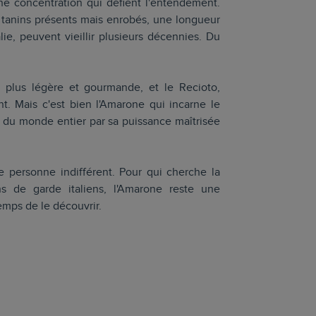
ne concentration qui défient l'entendement.
 tanins présents mais enrobés, une longueur
lie, peuvent vieillir plusieurs décennies. Du
on plus légère et gourmande, et le Recioto,
t. Mais c'est bien l'Amarone qui incarne le
 du monde entier par sa puissance maîtrisée
e personne indifférent. Pour qui cherche la
ns de garde italiens, l'Amarone reste une
emps de le découvrir.