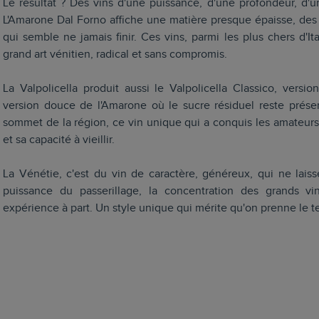
Le résultat ? Des vins d'une puissance, d'une profondeur, d'u
L'Amarone Dal Forno affiche une matière presque épaisse, des
qui semble ne jamais finir. Ces vins, parmi les plus chers d'Ita
grand art vénitien, radical et sans compromis.
La Valpolicella produit aussi le Valpolicella Classico, versi
version douce de l'Amarone où le sucre résiduel reste présen
sommet de la région, ce vin unique qui a conquis les amateurs
et sa capacité à vieillir.
La Vénétie, c'est du vin de caractère, généreux, qui ne laiss
puissance du passerillage, la concentration des grands vi
expérience à part. Un style unique qui mérite qu'on prenne le t