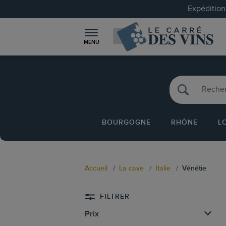
Expéditions
MENU
BOURGOGNE
RHÔNE
L
Accueil
La cave
Italie
Vénétie
FILTRER
Prix