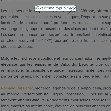
Les collines de la Valpolicella, qui dominent Vérone, offrent l
particulière. Les sols calcaires et volcaniques, l'exposition sud 
lac de Garde : tout concourt à produire des raisins sains qui s
vendange, les grappes reposent sur des claies pendant trois à 
Les sucres se concentrent, les arômes s'intensifient. La vinifica
en alcool (souvent 15 à 17%), aux arômes de fruits noirs con
chocolat, de tabac.
Malgré leur richesse alcoolique et leur concentration, les mei
élégance qui les empêche de s'alourdir. L'acidité vive du 
remarquable, la capacité de garde impressionnante. Ces vins
parfois trente ans, gagnant en complexité sans perdre leur fruit.
Romano Dal Forno
, vigneron légendaire de la Valpolicella, pro
au monde. Perfectionniste jusqu'à l'obsession, il pousse la 
rarement atteints ailleurs. Rendements minuscules dans les vig
long, macération interminable, élevage de plusieurs années en 