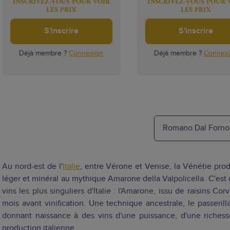
INSCRIVEZ-VOUS POUR VOIR
INSCRIVEZ-VOUS POUR 
LES PRIX
LES PRIX
S'inscrire
S'inscrire
Déjà membre ?
Connexion
Déjà membre ?
Connex
Romano Dal Forno
Au nord-est de l'
Italie
, entre Vérone et Venise, la Vénétie pro
léger et minéral au mythique Amarone della Valpolicella. C'est 
vins les plus singuliers d'Italie : l'Amarone, issu de raisins Co
mois avant vinification. Une technique ancestrale, le passeril
donnant naissance à des vins d'une puissance, d'une richesse
production italienne.