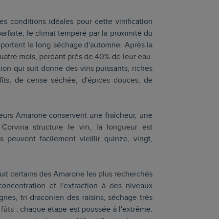
es conditions idéales pour cette vinification
parfaite, le climat tempéré par la proximité du
upportent le long séchage d'automne. Après la
quatre mois, perdant près de 40% de leur eau.
tion qui suit donne des vins puissants, riches
fits, de cerise séchée, d'épices douces, de
lleurs Amarone conservent une fraîcheur, une
Corvina structure le vin, la longueur est
 peuvent facilement vieillir quinze, vingt,
duit certains des Amarone les plus recherchés
concentration et l'extraction à des niveaux
nes, tri draconien des raisins, séchage très
fûts : chaque étape est poussée à l'extrême.