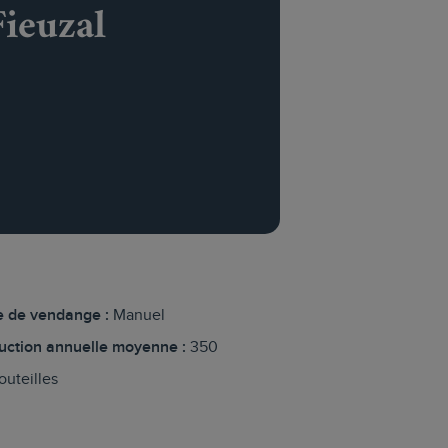
ieuzal
 de vendange :
Manuel
uction annuelle moyenne :
350
uteilles