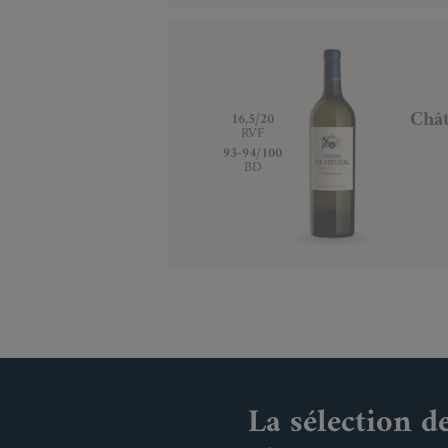
Chât
‍16,5/20
RVF
‍93-94/100
BD
La sélection d