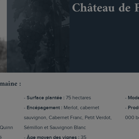
Château de F
omaine :
Surface plantée :
75 hectares
Mode
Encépagement :
Merlot, cabernet
Prod
sauvignon, Cabernet Franc, Petit Verdot,
000 bo
 Quinn
Sémillon et Sauvignon Blanc
é
Âge moyen des vignes :
35