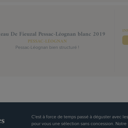
IN
eau De Fieuzal Pessac-Léognan blanc 2019
PESSAC-LÉOGNAN
Pessac-Léognan bien structuré !
es
C'est à force de temps passé à déguster avec le
pour vous une sélection sans concession. Notre s