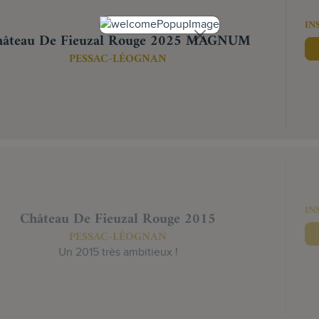
IN
hâteau De Fieuzal Rouge 2025 MAGNUM
PESSAC-LÉOGNAN
IN
Château De Fieuzal Rouge 2015
PESSAC-LÉOGNAN
Un 2015 très ambitieux !