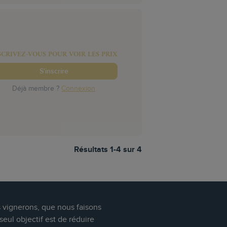
SCRIVEZ-VOUS POUR VOIR LES PRIX
S'inscrire
Déjà membre ?
Connexion
Résultats 1-4 sur 4
s vignerons, que nous faisons
eul objectif est de réduire