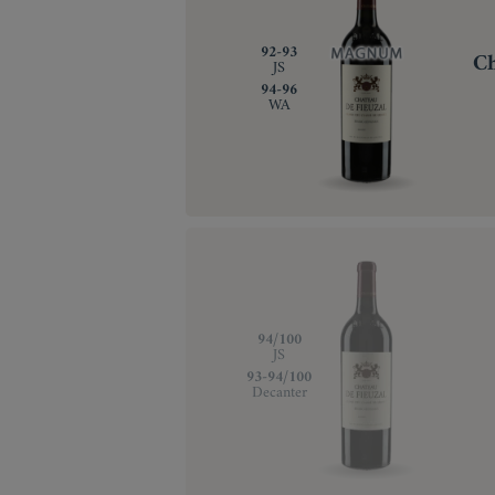
‍92-93
C
JS
‍94-96
WA
‍94/100
JS
‍93-94/100
Decanter