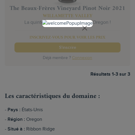
The Beaux-Frères Vineyard Pinot Noir 2021
WILLAMETTE VALLEY
La quintessence du Pinot Noir d’Oregon !
INSCRIVEZ-VOUS POUR VOIR LES PRIX
S'inscrire
Déjà membre ?
Connexion
Résultats 1-3 sur 3
Les caractéristiques du domaine :
Pays :
États-Unis
Région :
Oregon
Situé à :
Ribbon Ridge