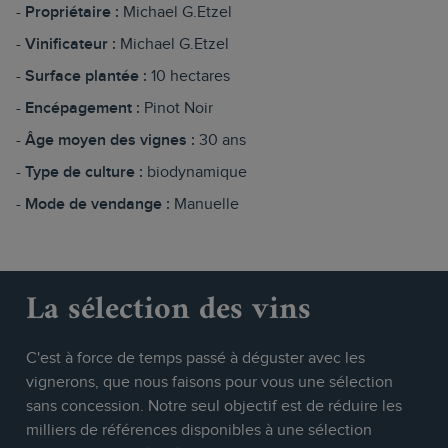
Propriétaire :
Michael G.Etzel
Vinificateur :
Michael G.Etzel
Surface plantée :
10 hectares
Encépagement :
Pinot Noir
Âge moyen des vignes :
30 ans
Type de culture :
biodynamique
Mode de vendange :
Manuelle
La sélection des vins
C'est à force de temps passé à déguster avec les
vignerons, que nous faisons pour vous une sélection
sans concession. Notre seul objectif est de réduire les
milliers de références disponibles à une sélection