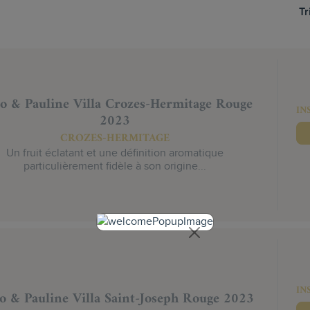
Tr
o & Pauline Villa Crozes-Hermitage Rouge
IN
2023
CROZES-HERMITAGE
Un fruit éclatant et une définition aromatique
particulièrement fidèle à son origine...
IN
o & Pauline Villa Saint-Joseph Rouge 2023