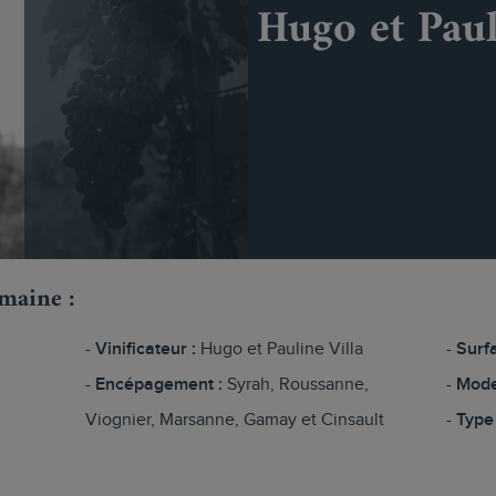
Hugo et Paul
omaine :
Vinificateur :
Hugo et Pauline Villa
Surfa
Encépagement :
Syrah, Roussanne,
Mode
Viognier, Marsanne, Gamay et Cinsault
Type 