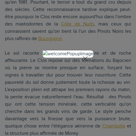
qu'en 1981. Pourtant, le terroir a tout du grand cru depuis
des siècles. Cette reconnaissance tardive explique peut-
être pourquoi le Clos reste encore aujourd'hui dans l'ombre
des mastodontes de la
Côte de Nuits
, mais ceux qui
connaissent savent qu'on tient là l'un des Pinots Noirs les
plus raffinés de
Bourgogne
.
Le sol raconte une histoire de calcaire et de roche
affleurante. Le Clos repose sur des formations du Bajocien
où la pierre se montre presque en surface, forçant les
vignes à travailler dur pour trouver leur nourriture. Cette
pauvreté du sol donne justement toute la richesse au vin.
L'exposition plein est attrape les premiers rayons du matin,
la pente évacue naturellement l'eau. Résultat : des Pinots
qui ont cette tension minérale, cette verticalité qu'on
cherche dans les grands vins de garde. Le style penche
davantage vers la finesse que vers la puissance brute,
quelque chose entre l'élégance aérienne de
Chambolle
et
la structure plus affirmée de Morey.