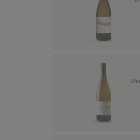
D
Dom