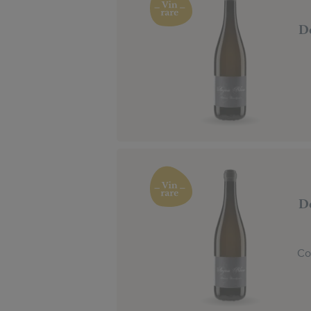
D
D
Co