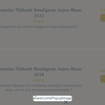
omaine Thibault Boudignon Anjou Blanc
IN
2022
ANJOU
L’équilibre du chenin angevin à son paroxysme !
omaine Thibault Boudignon Anjou Blanc
IN
2018
ANJOU
mment déjouer un millésime excessif, la preuve ici
avec un vin à la droiture exceptionnelle !