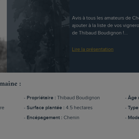
Avis à tous les amateurs de Che
ajouter à la liste de vos vigner
de Thibaud Boudignon !...
Lire la présentation
omaine :
Propriétaire :
Thibaud Boudignon
Âge 
tre
Surface plantée :
4.5 hectares
Type 
Encépagement :
Chenin
Mode