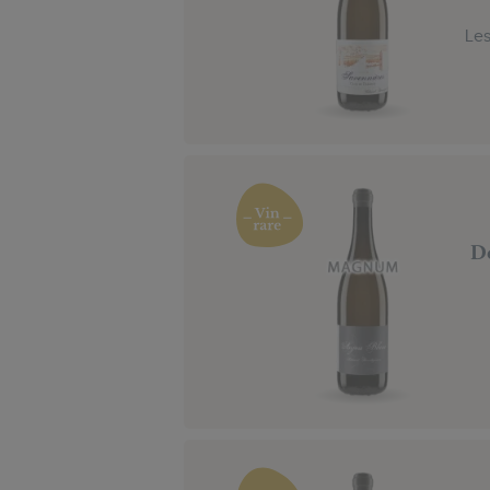
Les
D