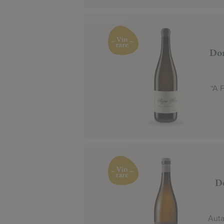
Dom
“A 
D
Auta