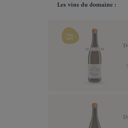
Les vins du domaine :
D
D