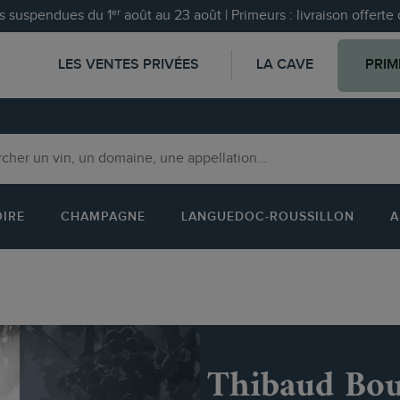
 suspendues du 1ᵉʳ août au 23 août | Primeurs : livraison offert
LES VENTES PRIVÉES
LA CAVE
PRIM
OIRE
CHAMPAGNE
LANGUEDOC-ROUSSILLON
A
Thibaud Bo