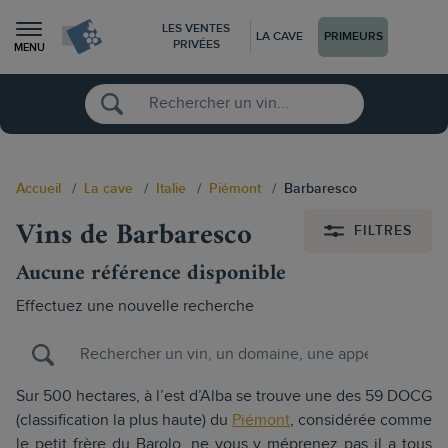
LES VENTES
LA CAVE
PRIMEURS
PRIVÉES
MENU
Accueil
La cave
Italie
Piémont
Barbaresco
Vins de Barbaresco
FILTRES
Aucune référence disponible
Effectuez une nouvelle recherche
Sur 500 hectares, à l’est d’Alba se trouve une des 59 DOCG
(classification la plus haute) du
Piémont
, considérée comme
le petit frère du Barolo, ne vous y méprenez pas il a tous