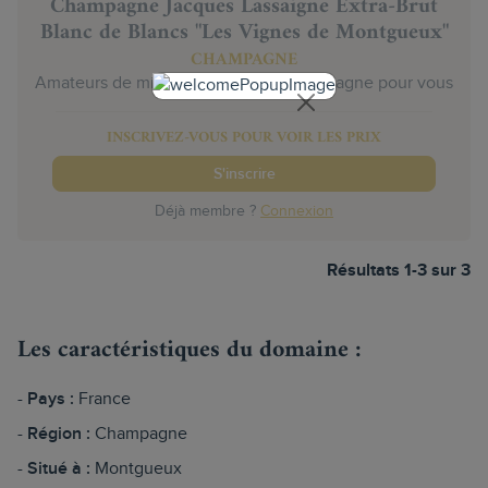
Champagne Jacques Lassaigne Extra-Brut
Blanc de Blancs "Les Vignes de Montgueux"
CHAMPAGNE
Amateurs de minéralité, c'est un champagne pour vous
INSCRIVEZ-VOUS POUR VOIR LES PRIX
S'inscrire
Déjà membre ?
Connexion
Résultats 1-3 sur 3
Les caractéristiques du domaine :
Pays :
France
Région :
Champagne
Situé à :
Montgueux