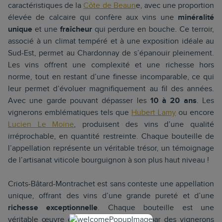
caractéristiques de la
Côte de Beaun
e, avec une proportion
élevée de calcaire qui confère aux vins une
minéralité
unique
et une
fraîcheur
qui perdure en bouche. Ce terroir,
associé à un climat tempéré et à une exposition idéale au
Sud-Est, permet au Chardonnay de s’épanouir pleinement.
Les vins offrent une complexité et une richesse hors
norme, tout en restant d’une finesse incomparable, ce qui
leur permet d’évoluer magnifiquement au fil des années.
Avec une garde pouvant dépasser les
10 à 20 ans
. Les
vignerons emblématiques tels que
Hubert Lamy
ou encore
Lucien Le Moine
, produisent des vins d’une qualité
irréprochable, en quantité restreinte. Chaque bouteille de
l’appellation représente un véritable trésor, un témoignage
de l’artisanat viticole bourguignon à son plus haut niveau !
Criots-Bâtard-Montrachet est sans conteste une appellation
unique, offrant des vins d’une grande pureté et d’une
richesse exceptionnelle
. Chaque bouteille est une
véritable œuvre d’art, créée avec soin par des vignerons