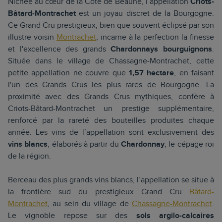
Nichée au cœur de la Côte de Beaune, l’appellation
Criots-
Bâtard-Montrachet
est un joyau discret de la Bourgogne.
Ce Grand Cru prestigieux, bien que souvent éclipsé par son
illustre voisin
Montrachet
, incarne à la perfection la finesse
et l'excellence des grands
Chardonnays bourguignons
.
Située dans le village de Chassagne-Montrachet, cette
petite appellation ne couvre que
1,57 hectare
, en faisant
l'un des Grands Crus les plus rares de Bourgogne. La
proximité avec des Grands Crus mythiques, confère à
Criots-Bâtard-Montrachet un prestige supplémentaire,
renforcé par la rareté des bouteilles produites chaque
année. Les vins de l’appellation sont exclusivement des
vins blancs
, élaborés à partir du
Chardonnay
, le cépage roi
de la région.
Berceau des plus grands vins blancs, l’appellation se situe à
la frontière sud du prestigieux Grand Cru
Bâtard-
Montrachet
, au sein du village de
Chassagne-Montrachet
.
Le vignoble repose sur des
sols argilo-calcaires