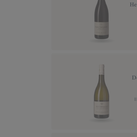
He
D
I