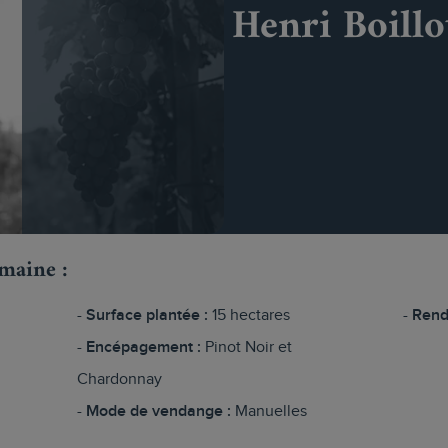
Henri Boillo
omaine :
Surface plantée :
15 hectares
Rend
Encépagement :
Pinot Noir et
Chardonnay
Mode de vendange :
Manuelles