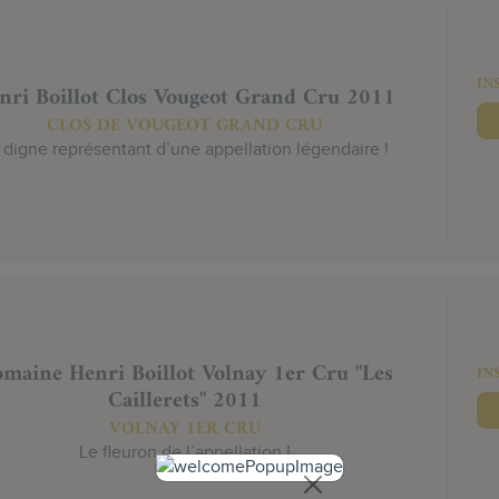
IN
nri Boillot Clos Vougeot Grand Cru 2011
CLOS DE VOUGEOT GRAND CRU
 digne représentant d’une appellation légendaire !
maine Henri Boillot Volnay 1er Cru "Les
IN
Caillerets" 2011
VOLNAY 1ER CRU
Le fleuron de l’appellation !