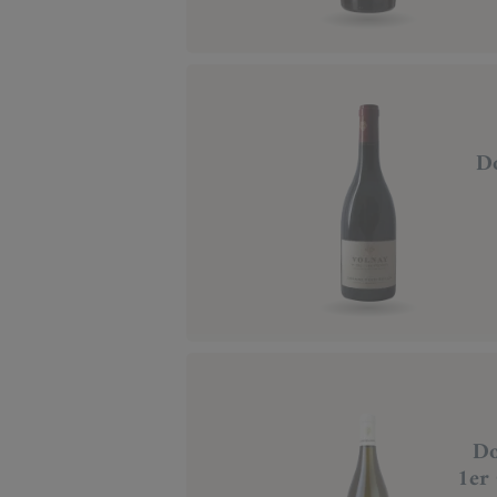
Do
Do
1er