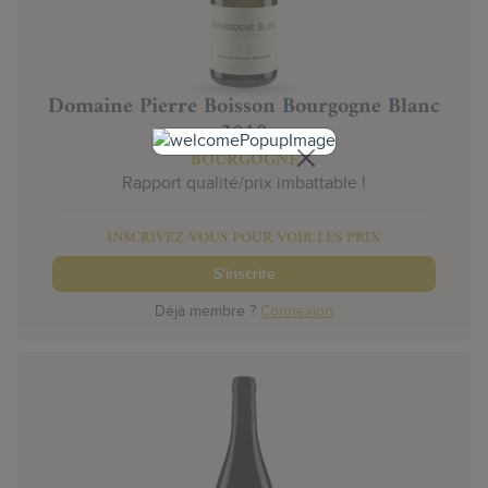
Domaine Pierre Boisson Bourgogne Blanc
2019
BOURGOGNE
Rapport qualité/prix imbattable !
INSCRIVEZ-VOUS POUR VOIR LES PRIX
S'inscrire
Déjà membre ?
Connexion