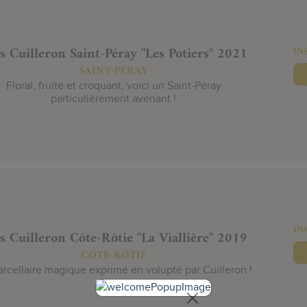
s Cuilleron Saint-Péray "Les Potiers" 2021
IN
SAINT-PÉRAY
Floral, fruité et croquant, voici un Saint-Péray
particulièrement avenant !
IN
s Cuilleron Côte-Rôtie "La Viallière" 2019
CÔTE-RÔTIE
rcellaire magique exprimé en volupté par Cuilleron !