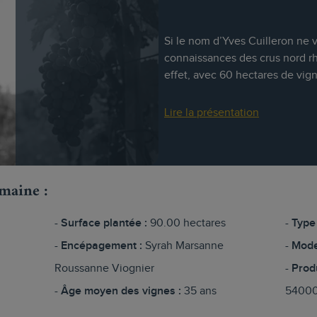
Si le nom d’Yves Cuilleron ne v
connaissances des crus nord rh
effet, avec 60 hectares de vign
Lire la présentation
omaine :
Surface plantée :
90.00 hectares
Type 
Encépagement :
Syrah Marsanne
Mode
Roussanne Viognier
Prod
Âge moyen des vignes :
35 ans
5400