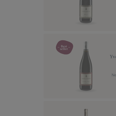
Yv
Ne