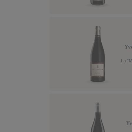
Yv
La “M
Yv