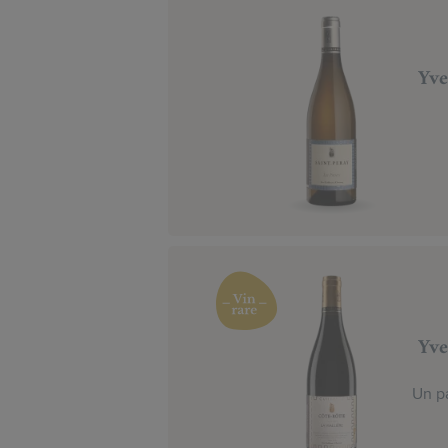
Yve
Yve
Un pa