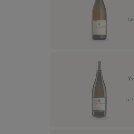
Ce
Yv
Le 